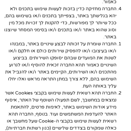
כאמור.
החברה מחזיקה כדין בזכות לעשות שימוש בתכנים ולא
יהא בגלישתך באתר, בצפייתך בתכנים ו/או בשימוש בהם,
ככל שיותר לך מפורשות, כדי להקנות לך זכויות מכל מין
וסוג שהוא באתר ו/או בתכנים ו/או בסימני המסחר שיוצגו
באתר.
החברה שומרת על זכותה לבצע שינויים באתר, במבנהו
ו/או בעיצובו ו/או להפסיק שירותים כולם או חלקם ו/או
לשנות את המועדים שבהם יסופקו השירותים. בביצוע
השינויים כאמור תהא החברה זכאית להוסיף ו/או לגרוע
מהתכנים ו/או השירותים, הקיימים באתר ו/או להגביל את
השימוש בהם, ללא צורך במתן התראה מראש ואלו יחלו
עליך באותה העת.
החברה תהא רשאית לעשות שימוש בקבצי Cookies אשר
נמצאים במחשבך, לשם תפעולו השוטף של האתר, איסוף
מידע אודות השימוש באתר, לאימות פרטים, להתאמת
האתר להעדפות המשתמשים ועוד. בנוסף, החברה תהא
רשאית לעשות שימוש בקבצי ה-Cookie שעל מחשבך או
כאלה שמקורם בצדדים שלישיים (כגון רשתות חברתיות),