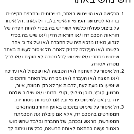
הגלישה ו/או השימוש באתר, בשירותים ובתכנים הקיימים
בו הוא לשימושך הפרטי והאישי בלבד ולהנאתך. חל איסור
על ביצוע פעולה כלשהי אשר יש בה בכדי להוות הפרה של
הוראות הסכם זה ו/או הוראות הדין ו/או שיש בה בכדי
לגרוע מאיזו מזכויותיה של החברה ו/או של צד ג’ אחר
כלשהו ו/או העלולה להזיק לאתר. חל איסור לעשות באתר
שימוש מסחרי ו/או שימוש לכל מטרה לא חוקית ו/או לכל
מטרה אסורה.
חל איסור על העתקה ו/או הטבעה ו/או שכפול ו/או עריכה
ו/או הפצה ו/או העברה ו/או מכירה של האתר והתכנים
שיופיעו בו מעת לעת, לרבות אך לא רק תמונה, איור,
סרטון, קובץ, תוכן מילולי, קולי, חזותי ו/או שילוב שלהם
יחד בין אם לשימוש פרטי ובין אם למטרות מסחריות.
חל איסור על שימוש בתכנים באופן החורג מהתנאים
המפורטים בהסכם זה, אלא אם קיבלת את הסכמתה
המפורשת, מראש ובכתב, של החברה ובלבד שהשימוש
כאמור נעשה בהתאם לאותה הרשאה, ככל שזו ניתנה לך