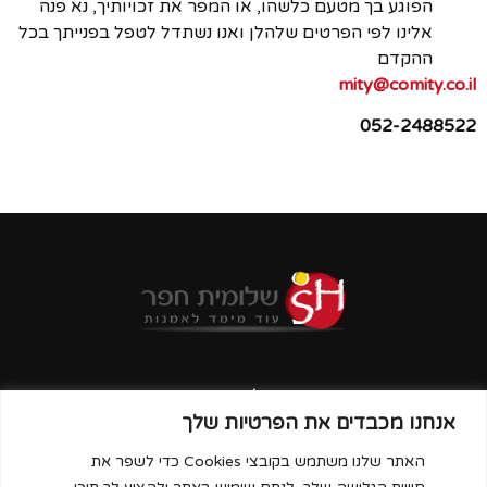
הפוגע בך מטעם כלשהו, או המפר את זכויותיך, נא פנה
אלינו לפי הפרטים שלהלן ואנו נשתדל לטפל בפנייתך בכל
ההקדם
mity@comity.co.il
052-2488522
אוצרות קהילתית
סטודיו
אנחנו מכבדים את הפרטיות שלך
פרטי עיצוב ואמנות
אודות
צרו קשר
האתר שלנו משתמש בקובצי Cookies כדי לשפר את