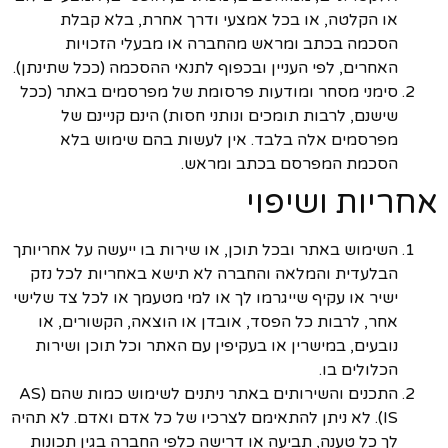
או הקלטה, או בכל אמצעי ודרך אחרת, בלא קבלת
הסכמה בכתב ומראש מהחברה או מבעלי הזכויות
האחרים, לפי העניין ובכפוף לתנאי ההסכמה (ככל שתינתן).
סימני מסחר ומודעות פרסומת של מפרסמים באתר (ככל
שישנם, לרבות תומכים ונותני חסות) הינם קניינם של
מפרסמים אלה בלבד. אין לעשות בהם שימוש בלא
הסכמת המפרסם בכתב ומראש.
אחריות ושיפוי
השימוש באתר ובכל תוכן, או שירות בו ייעשה על אחריותך
הבלעדית והמלאה והחברה לא תישא באחריות לכל נזק
ישיר או עקיף שייגרמו לך או למי מטעמך או לכל צד שלישי
אחר, לרבות כל הפסד, אובדן או הוצאה, הקשורים, או
נובעים, במישרין או בעקיפין עם האתר וכל תוכן ושירות
הכלולים בו.
התכנים והשירותים באתר ניתנים לשימוש כמות שהם (AS
IS). לא ניתן להתאימם לצרכיו של כל אדם ואדם. לא תהיה
לך כל טענה, תביעה או דרישה כלפי החברה בגין תכונות